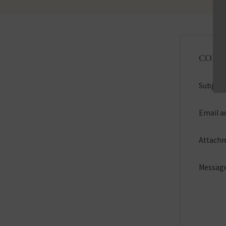
CONT
Subject
Email a
Attach
Messag