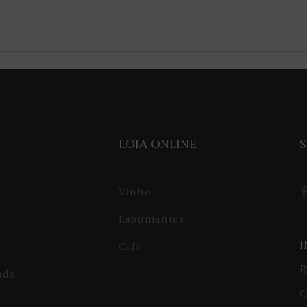
LOJA ONLINE
S
Vinho
Espumantes
Café
R
ade
C