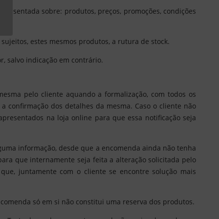
l apresentada sobre: produtos, preços, promoções, condições
ujeitos, estes mesmos produtos, a rutura de stock.
r, salvo indicação em contrário.
mesma pelo cliente aquando a formalização, com todos os
es a confirmação dos detalhes da mesma. Caso o cliente não
presentados na loja online para que essa notificação seja
 alguma informação, desde que a encomenda ainda não tenha
ra que internamente seja feita a alteração solicitada pelo
 que, juntamente com o cliente se encontre solução mais
ncomenda só em si não constitui uma reserva dos produtos.