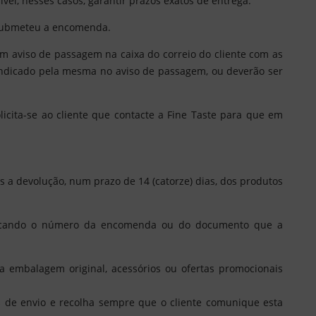
ível, nesses casos, garantir prazos exatos de entrega.
o submeteu a encomenda.
m aviso de passagem na caixa do correio do cliente com as
indicado pela mesma no aviso de passagem, ou deverão ser
licita-se ao cliente que contacte a Fine Taste para que em
es a devolução, num prazo de 14 (catorze) dias, dos produtos
t indicando o número da encomenda ou do documento que a
a embalagem original, acessórios ou ofertas promocionais
os de envio e recolha sempre que o cliente comunique esta