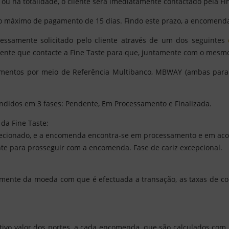
ou na totalidade, o cliente será imediatamente contactado pela F
zo máximo de pagamento de 15 dias. Findo este prazo, a encomend
ssamente solicitado pelo cliente através de um dos seguintes
liente que contacte a Fine Taste para que, juntamente com o mesm
gamentos por meio de Referência Multibanco, MBWAY (ambas para 
didos em 3 fases: Pendente, Em Processamento e Finalizada.
da Fine Taste;
ececionado, e a encomenda encontra-se em processamento e em ac
nte para prosseguir com a encomenda. Fase de cariz excepcional.
mente da moeda com que é efectuada a transação, as taxas de co
tivo valor dos portes, a cada encomenda, que são calculados com