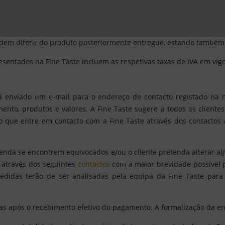
viso prévio e a qualquer momento, a informação e oferta comercia
dem diferir do produto posteriormente entregue, estando também s
esentados na Fine Taste incluem as respetivas taxas de IVA em vigo
á enviado um e-mail para o endereço de contacto registado na 
ento, produtos e valores. A Fine Taste sugere a todos os client
 que entre em contacto com a Fine Taste através dos contactos a
menda se encontrem equivocados e/ou o cliente pretenda alterar
o através dos seguintes
contactos
com a maior brevidade possível pa
pedidas terão de ser analisadas pela equipa da Fine Taste para
as após o recebimento efetivo do pagamento. A formalização da e