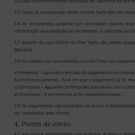
3.4 Caso uma encomenda não possa ser satisfeita em parte 
3.5 Todas as encomendas feitas na Fine Taste têm um pra
3.6 As encomendas poderão ser canceladas quando expre
confirmação da expedição da encomenda, é solicitado ao c
3.7 Através da Loja Online da Fine Taste são aceites pa
Bancária.
3.8 Os estados das encomendas na Fine Taste são compreen
a) Pendente – Aguarda a entrada do pagamento no sistema 
b) Em Processamento – Fase em que o pagamento já foi r
c) Em Espera – Aguarda confirmações adicionais com o clie
d) Finalizado – A encomenda já foi expedida/enviada.
3.9 Os pagamentos são recebidos em euros, independente
ser suportadas pelo cliente.
4. Portes de envio
4.1 Aos preços apresentados nos produtos acresce o respe