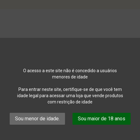
O acesso a este site não é concedido a usuários
menores de idade
rmulário de encomenda, e os demais elementos referidos nas mesma
al, Lda, com sede na Rua São João nº 60, Vila Nova de Gaia, sob
Para entrar neste site, certifique-se de que você tem
e.
idade legal para acessar uma loja que vende produtos
com restrição de idade
aste implica a aceitação das presentes Condições Gerais de Venda
 venda na Loja Online da Fine Taste só podem ser adquiridas por
Sou menor de idade.
Sou maior de 18 anos
onteúdos