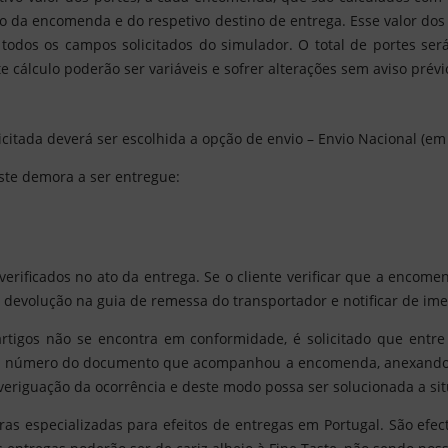
o da encomenda e do respetivo destino de entrega. Esse valor do
odos os campos solicitados do simulador. O total de portes será
 cálculo poderão ser variáveis e sofrer alterações sem aviso prévi
itada deverá ser escolhida a opção de envio – Envio Nacional (em 
ste demora a ser entregue:
erificados no ato da entrega. Se o cliente verificar que a encome
 devolução na guia de remessa do transportador e notificar de im
 artigos não se encontra em conformidade, é solicitado que entr
 o número do documento que acompanhou a encomenda, anexando
averiguação da ocorrência e deste modo possa ser solucionada a si
ras especializadas para efeitos de entregas em Portugal. São efe