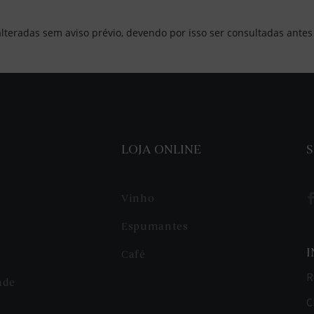
lteradas sem aviso prévio, devendo por isso ser consultadas ante
LOJA ONLINE
S
Vinho
Espumantes
Café
R
ade
C