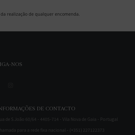
s da realização de qualquer encomenda.
IGA-NOS
INFORMAÇÕES DE CONTACTO
ua de S.João 60/64 - 4405-714 - Vila Nova de Gaia - Portugal
hamada para a rede fixa nacional - (+351) 227122373