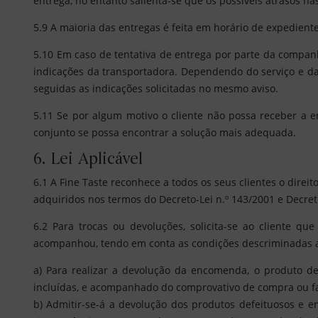
entrega, no entanto salienta-se que os possíveis atrasos na
5.9 A maioria das entregas é feita em horário de expedien
5.10 Em caso de tentativa de entrega por parte da compan
indicações da transportadora. Dependendo do serviço e d
seguidas as indicações solicitadas no mesmo aviso.
5.11 Se por algum motivo o cliente não possa receber a en
conjunto se possa encontrar a solução mais adequada.
6. Lei Aplicável
6.1 A Fine Taste reconhece a todos os seus clientes o direi
adquiridos nos termos do Decreto-Lei n.º 143/2001 e Decret
6.2 Para trocas ou devoluções, solicita-se ao cliente 
acompanhou, tendo em conta as condições descriminadas ab
a) Para realizar a devolução da encomenda, o produto de
incluídas, e acompanhado do comprovativo de compra ou f
b) Admitir-se-á a devolução dos produtos defeituosos e e