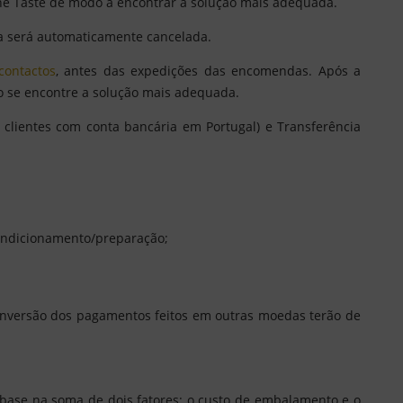
ine Taste de modo a encontrar a solução mais adequada.
a será automaticamente cancelada.
contactos
, antes das expedições das encomendas. Após a
o se encontre a solução mais adequada.
clientes com conta bancária em Portugal) e Transferência
ondicionamento/preparação;
nversão dos pagamentos feitos em outras moedas terão de
 base na soma de dois fatores: o custo de embalamento e o