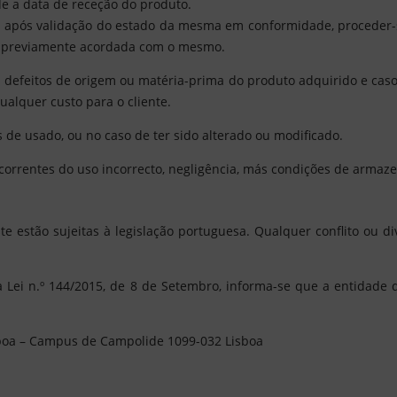
de a data de receção do produto.
 e após validação do estado da mesma em conformidade, proceder-
ão previamente acordada com o mesmo.
 defeitos de origem ou matéria-prima do produto adquirido e caso 
alquer custo para o cliente.
 de usado, ou no caso de ter sido alterado ou modificado.
decorrentes do uso incorrecto, negligência, más condições de arma
te estão sujeitas à legislação portuguesa. Qualquer conflito ou 
da Lei n.º 144/2015, de 8 de Setembro, informa-se que a entidade 
sboa – Campus de Campolide 1099-032 Lisboa