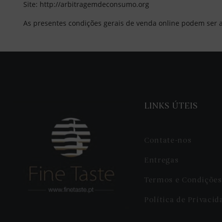
Site: http://arbitragemdeconsumo.org
As presentes condições gerais de venda online podem ser a
LINKS ÚTEIS
Contate-nos
Entregas
Termos e Condições
Política de Privacid