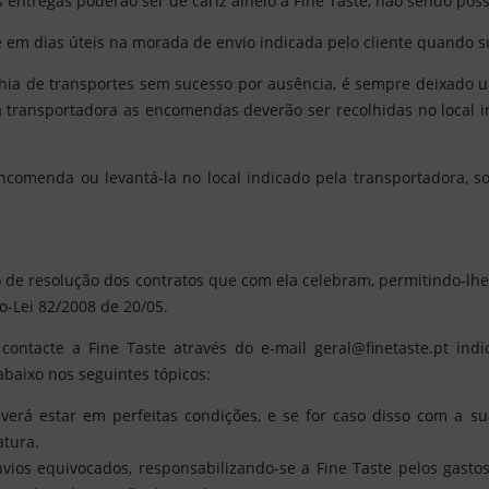
s entregas poderão ser de cariz alheio à Fine Taste, não sendo poss
te em dias úteis na morada de envio indicada pelo cliente quand
hia de transportes sem sucesso por ausência, é sempre deixado u
a transportadora as encomendas deverão ser recolhidas no local 
comenda ou levantá-la no local indicado pela transportadora, so
to de resolução dos contratos que com ela celebram, permitindo-lh
o-Lei 82/2008 de 20/05.
que contacte a Fine Taste através do e-mail geral@finetaste.p
aixo nos seguintes tópicos:
verá estar em perfeitas condições, e se for caso disso com a su
atura.
nvios equivocados, responsabilizando-se a Fine Taste pelos gast