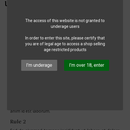
use
The access of this website is not granted to
Terms and conditions of
underage users
use
In order to enter this site, please certify that
you are of legal age to access a shop selling
Rule 1
age restricted products
Lorem ipsum dolor sit amet conse ctetur adipisicing
elit, sed do eiusmod tempor incididunt ut labore et
I’m underage
I’m over 18, enter
dolore magna aliqua. Ut enim ad minim veniam, quis
nostrud exercitation ullamco laboris nisi ut aliquip ex ea
commodo consequat. Duis aute irure dolor in
reprehenderit in voluptate velit esse cillum dolore eu
fugiat nulla pariatur. Excepteur sint occaecat cupidatat
non proident, sunt in culpa qui officia deserunt mollit
anim id est laborum.
Rule 2