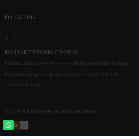
FOLGE UNS
KONTAKTINFORMATIONEN
Rua de S.João 60/64 - 4405-714 - Vila Nova de Gaia - Portugal
Rufen Sie das nationale Festnetz an: (+351) 227122373
geral@finetaste.pt
© 2024 Fine Taste. Alle Rechte vorbehalten