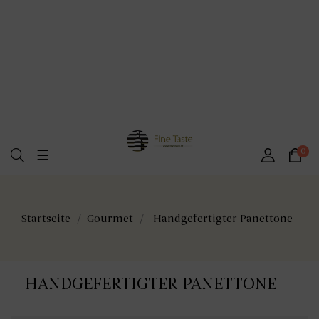
Umschalten
0
☰
der
Navigation
Startseite
Gourmet
Handgefertigter Panettone
HANDGEFERTIGTER PANETTONE