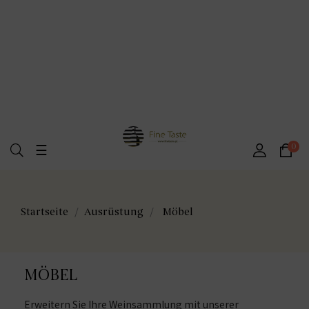
Umschalten
0
☰
der
Navigation
Startseite
Ausrüstung
Möbel
MÖBEL
Erweitern Sie Ihre Weinsammlung mit unserer