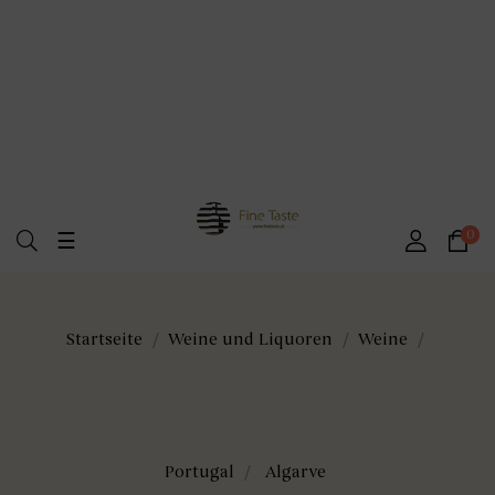
Umschalten
0
☰
der
Navigation
Startseite
Weine und Liquoren
Weine
Portugal
Algarve