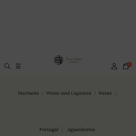
Umschalten
0
☰
der
Navigation
Startseite
Weine und Liquoren
Weine
Portugal
Aguardentes