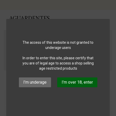
AGUARDENTES

Name (A bis Z)
The access of this website is not granted to
underage users
Filter
In order to enter this site, please certify that
you are of legal age to access a shop selling
1 - 2 von 2 Artikel(n)
age restricted products
I’m underage
I’m over 18, enter
NICHT AUF LAGER