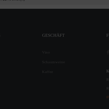
S
GESCHÄFT
F
Vino
Schaumweine
Kaffee
R
R
g