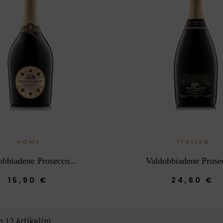
HOME
ITALIEN
obbiadene Prosecco...
Valdobbiadene Prosec
15,90 €
24,60 €
n 12 Artikel(n)