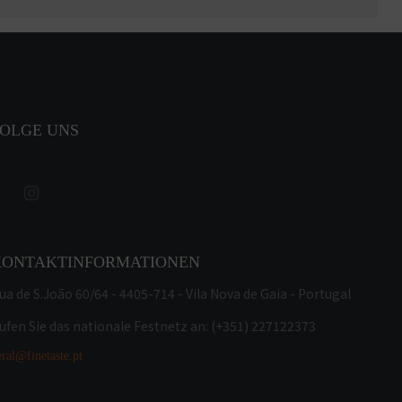
OLGE UNS
KONTAKTINFORMATIONEN
ua de S.João 60/64 - 4405-714 - Vila Nova de Gaia - Portugal
ufen Sie das nationale Festnetz an: (+351) 227122373
eral@finetaste.pt