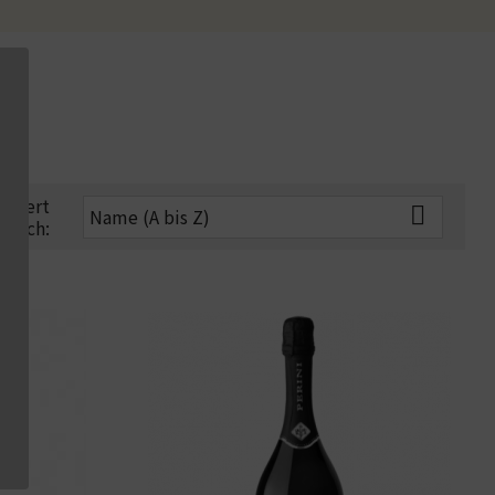
rtiert

Name (A bis Z)
nach: