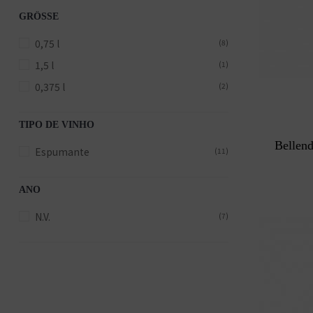
GRÖSSE
0,75 l
(8)
1,5 l
(1)
0,375 l
(2)
TIPO DE VINHO
Bellen
Espumante
(11)
ANO
N.V.
(7)