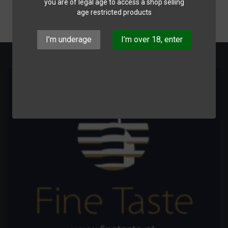
you are of legal age to access a shop selling
age restricted products
I’m underage
I’m over 18, enter