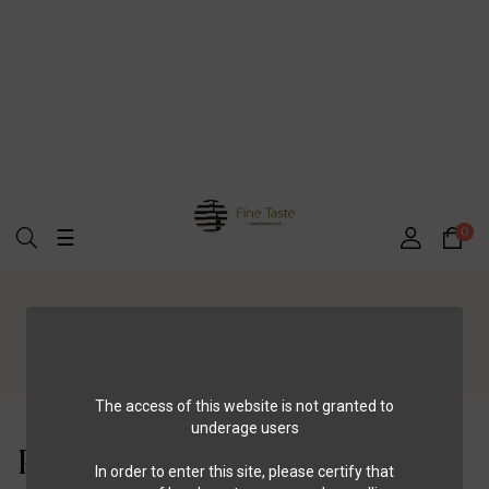
Umschalten
0
☰
der
Navigation
Startseite
FooterPages
Política de Privacidade
The access of this website is not granted to
underage users
Política de Privacidade
In order to enter this site, please certify that