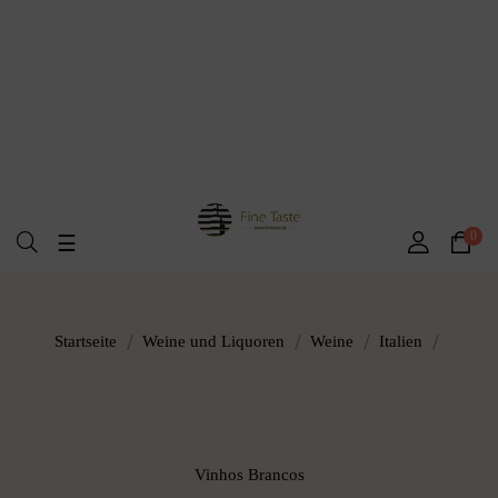
0
Umschalten
☰
der
Navigation
Startseite
Weine und Liquoren
Weine
Italien
Vinhos Brancos