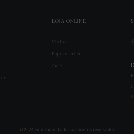
LOJA ONLINE
S
Vinho
Espumantes
Café
R
ade
C
g
© 2024 Fine Taste. Todos os direitos reservados