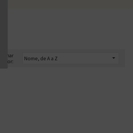
rdenar

Nome, de A a Z
por: