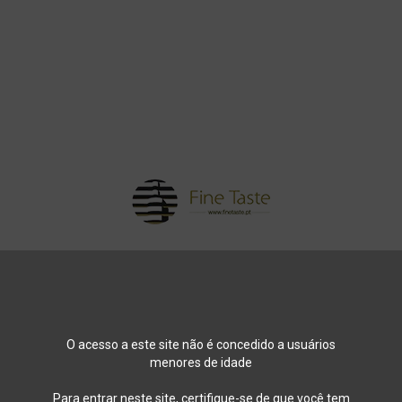
BLOG
CONTACTO
HOME
VI
O acesso a este site não é concedido a usuários
menores de idade
Início
Vinhos e Licores
Espumantes
Franciacorta
Para entrar neste site, certifique-se de que você tem