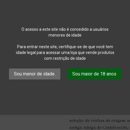
"Capotondo" Ch
O acesso a este site não é concedido a usuários
Premiata Fatto
menores de idade
Para entrar neste site, certifique-se de que você tem
Partilhar
idade legal para acessar uma loja que vende produtos
com restrição de idade
Rating
Read reviews (
3
)

Sou menor de idade.
Sou maior de 18 anos
15,90 €
Com IVA
Lodolaio nasceu num terroir 
localizado a 600 metros acima
seleção de vinhas de origem 
antiga Adega de Castelvecchi,