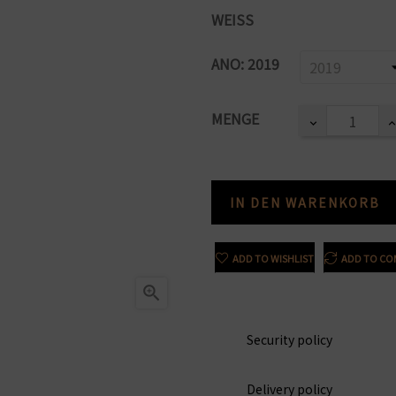
WEISS
ANO: 2019
MENGE
IN DEN WARENKORB
ADD TO WISHLIST
ADD TO CO

Security policy
Delivery policy