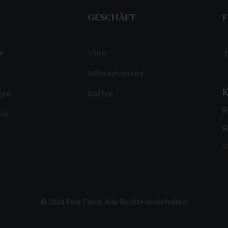
S
GESCHÄFT
F
s
Vino
Schaumweine
gen
Kaffee
R
nie
R
g
© 2024 Fine Taste. Alle Rechte vorbehalten