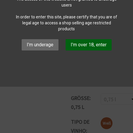
users
In order to enter this site, please certify that you are of
Morphosis
legal age to access a shop selling age restricted
products
Teilen
I’m underage
I’m over 18, enter
8,61 €
7,32 €
15% SPAREN
Bruttopreis
Promotion from 13-11-2025 bis 30
GRÖSSE: 0
,75 L
TIPO DE
Weiß
VINHO: