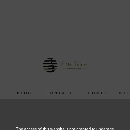
E
BLOG
CONTACT
HOME
WEI
Startseite
Morphosis
The access of this website is not granted to underage