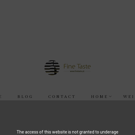
E
BLOG
CONTACT
HOME
WEI
d Liquoren
Weine
Elena Walch - Muller Thurgau - Vignet
The access of this website is not granted to underage