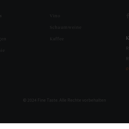
s
Vino
Schaumweine
gen
Kaffee
R
nie
R
g
© 2024 Fine Taste. Alle Rechte vorbehalten