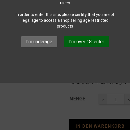
users
In order to enter this site, please certify that you are of
legal age to access a shop selling age restricted
Elena Walch - 
products
delle Dolomite 
I’m underage
I’m over 18, enter
Teilen
9,10 €
Bruttopreis
Elena Walch - Muller Thurgau - 
MENGE
IN DEN WARENKORB