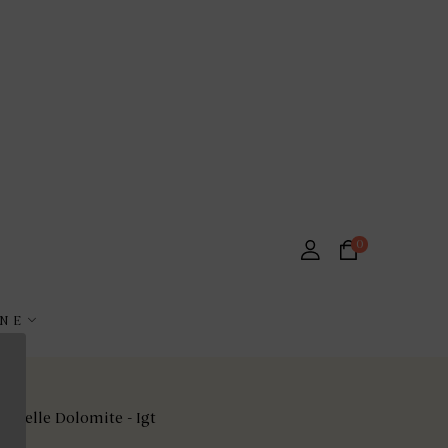
0
NE
i delle Dolomite - Igt