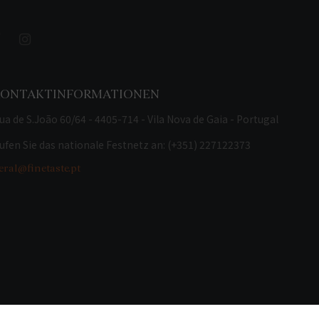
KONTAKTINFORMATIONEN
ua de S.João 60/64 - 4405-714 - Vila Nova de Gaia - Portugal
ufen Sie das nationale Festnetz an: (+351) 227122373
eral@finetaste.pt