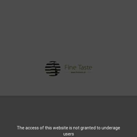
E
BLOG
CONTACT
HOME
WEI
tseite
Weine und Liquoren
Weine
Julia Kemper Bioló
The access of this website is not granted to underage
users