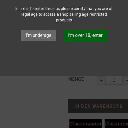
In order to enter this site, please certify that you are of
legal age to access a shop selling age restricted
products
Julia Kemper B
I’m underage
I’m over 18, enter
Teilen
13,25 €
Bruttopreis
MENGE
IN DEN WARENKORB
ADD TO WISHLIST
ADD TO CO