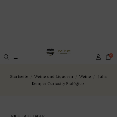
Umschalten
0
☰
der
Navigation
Startseite
Weine und Liquoren
Weine
Julia
Kemper Curiosity Biológico
NICHT AUF LAGER