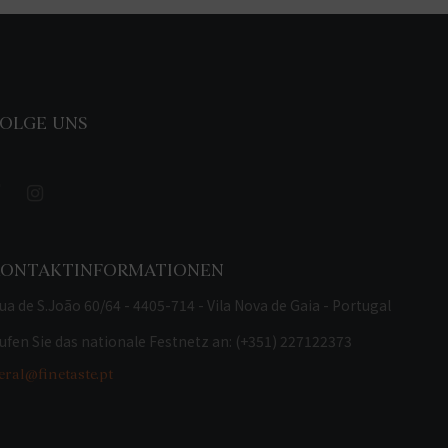
OLGE UNS
KONTAKTINFORMATIONEN
ua de S.João 60/64 - 4405-714 - Vila Nova de Gaia - Portugal
ufen Sie das nationale Festnetz an: (+351) 227122373
eral@finetaste.pt