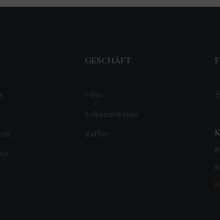
S
GESCHÄFT
F
s
Vino
Schaumweine
gen
Kaffee
R
nie
R
g