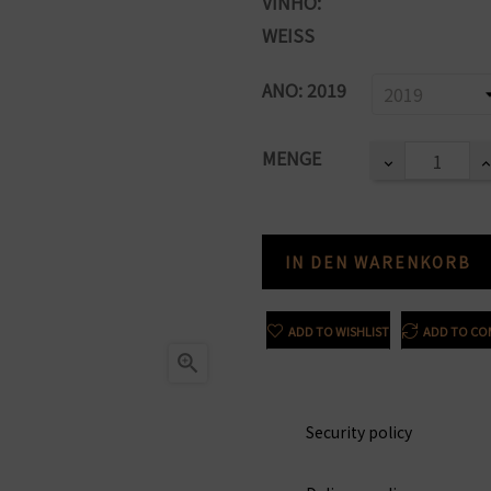
VINHO:
WEISS
ANO: 2019
MENGE
IN DEN WARENKORB
ADD TO WISHLIST
ADD TO CO

Security policy