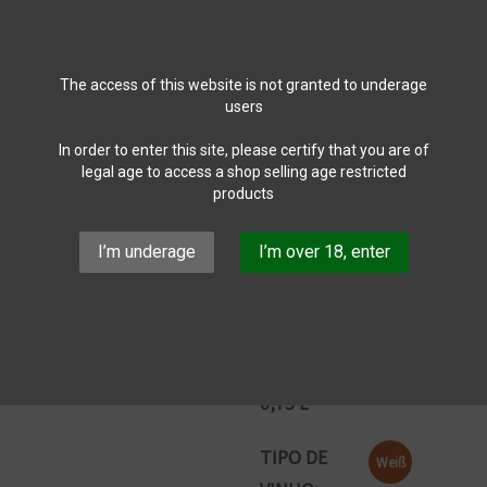
MC Colheita
The access of this website is not granted to underage
users
Teilen
In order to enter this site, please certify that you are of
legal age to access a shop selling age restricted
8,00 €
products
7,20 €
10% SPAREN
I’m underage
I’m over 18, enter
Bruttopreis
MC Colheita Weiss
GRÖSSE: 0
,75 L
TIPO DE
Weiß