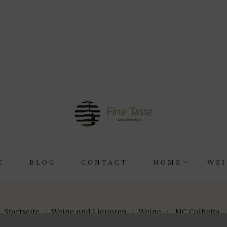
E
BLOG
CONTACT
HOME
WEI
Startseite
Weine und Liquoren
Weine
MC Colheita