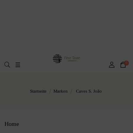
0
Umschalten
☰
der
Navigation
Startseite
Marken
Caves S. João
Home