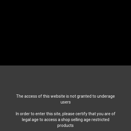
The access of this website is not granted to underage
users
In order to enter this site, please certify that you are of
legal age to access a shop selling age restricted
products