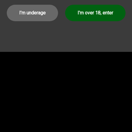
I’m underage
I’m over 18, enter